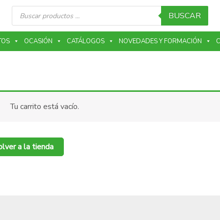
Búsqueda
de
BUSCAR
productos
TOS
OCASIÓN
CATÁLOGOS
NOVEDADES Y FORMACIÓN
C
Tu carrito está vacío.
lver a la tienda