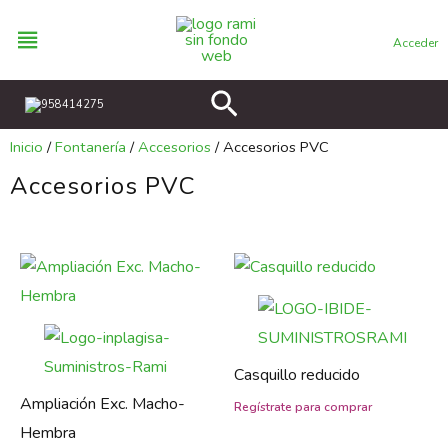
Ir
al
Acceder
contenido
Buscar
958414275
Inicio
/
Fontanería
/
Accesorios
/ Accesorios PVC
Accesorios PVC
Casquillo reducido
Ampliación Exc. Macho-
Hembra