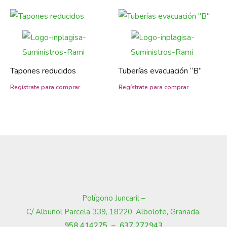
Tapones reducidos
Tuberías evacuación “B”
Polígono Juncaril –
C/ Albuñol Parcela 339, 18220, Albolote, Granada
.
958 414275 –
637 272943