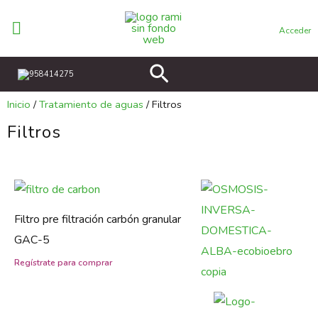
Ir
al
Acceder
contenido
Buscar
958414275
Inicio
/
Tratamiento de aguas
/ Filtros
Filtros
Filtro pre filtración carbón granular
GAC-5