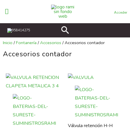
Ir
al
Acceder
contenido
Buscar
958414275
Inicio
/
Fontanería
/
Accesorios
/ Accesorios contador
Accesorios contador
Válvula retención H-H