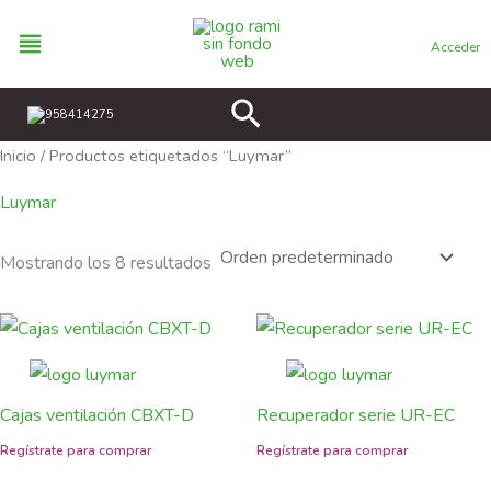
Ir
al
Acceder
contenido
Buscar
958414275
Inicio
/ Productos etiquetados “Luymar”
Luymar
Mostrando los 8 resultados
Cajas ventilación CBXT-D
Recuperador serie UR-EC