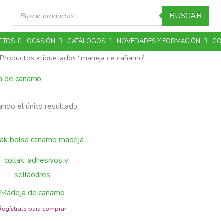
Búsqueda
de
BUSCAR
productos
CTOS
OCASIÓN
CATÁLOGOS
NOVEDADES Y FORMACIÓN
CO
 Productos etiquetados “maneja de cañamo”
a de cañamo
ndo el único resultado
Madeja de cañamo