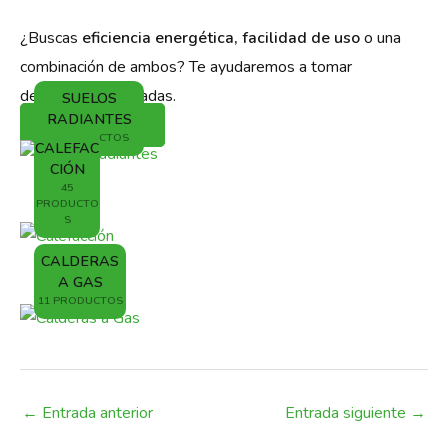
¿Buscas
eficiencia energética, facilidad de uso
o una
combinación de ambos? Te ayudaremos a tomar
decisiones informadas.
SUELOS
RADIANTES
Te ayudamos?
7 PRODUCTOS
CALEFAC
CIÓN
45
PRODUCTO
S
CALDERAS
A GAS
11 PRODUCTOS
←
Entrada anterior
Entrada siguiente
→