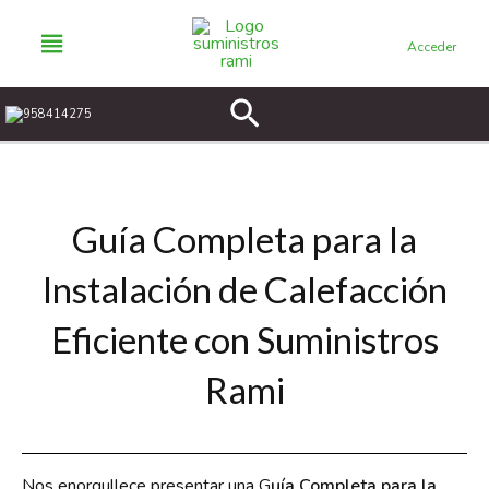
Ir
al
Acceder
contenido
Buscar
958414275
Guía Completa para la
Instalación de Calefacción
Eficiente con Suministros
Rami
Nos enorgullece presentar una G
uía Completa para la