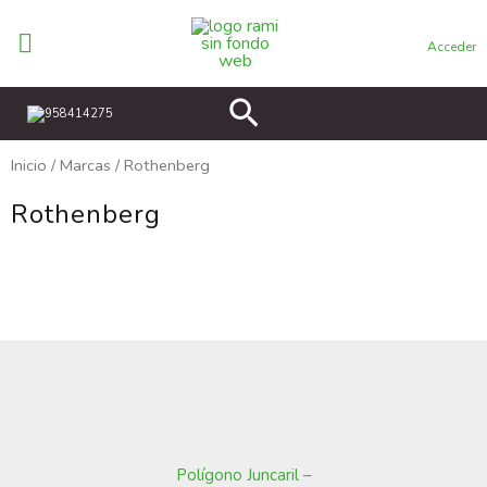
Ir
al
Acceder
contenido
Buscar
958414275
Inicio
/
Marcas
/ Rothenberg
Rothenberg
Polígono Juncaril –