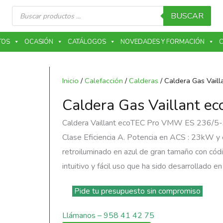
Búsqueda
de
BUSCAR
productos
TOS
OCASIÓN
CATÁLOGOS
NOVEDADES Y FORMACIÓN
C
Inicio
/
Calefacción
/
Calderas
/ Caldera Gas Vail
Caldera Gas Vaillant 
Caldera Vaillant ecoTEC Pro VMW ES 236/5-3 m
Clase Eficiencia A. Potencia en ACS : 23kW y
retroiluminado en azul de gran tamaño con cód
intuitivo y fácil uso que ha sido desarrollado e
Pide tu presupuesto sin compromiso
Llámanos – 958 41 42 75