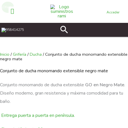
Ir
¡Oferta!
al
Acceder
contenido
Buscar
958414275
Inicio
/
Grifería
/
Ducha
/ Conjunto de ducha monomando extensible
negro mate
Conjunto de ducha monomando extensible negro mate
Conjunto monomando de ducha extensible
GO en Negro Mate
.
Diseño moderno, gran resistencia y máxima comodidad para tu
baño.
Entrega puerta a puerta en península.