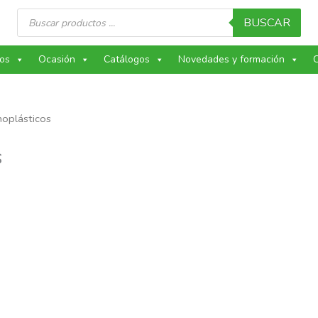
Búsqueda
de
BUSCAR
productos
os
Ocasión
Catálogos
Novedades y formación
C
oplásticos
s