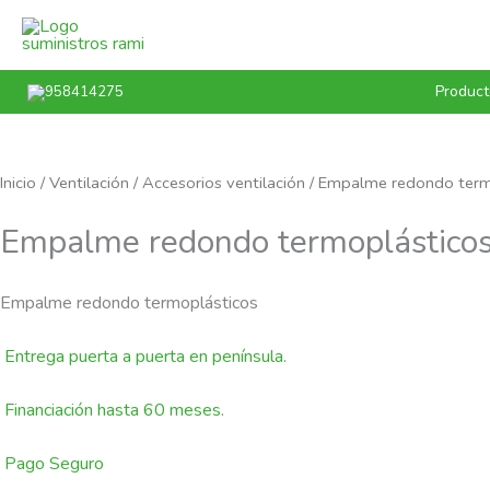
Ir
al
contenido
Product
958414275
Inicio
/
Ventilación
/
Accesorios ventilación
/ Empalme redondo term
Empalme redondo termoplástico
Empalme redondo termoplásticos
Entrega puerta a puerta en península.
Financiación hasta 60 meses.
Pago Seguro