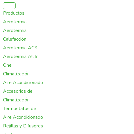
Ir
al
Productos
contenido
Aerotermia
Aerotermia
Calefacción
Aerotermia ACS
Aerotermia All In
One
Climatización
Aire Acondicionado
Accesorios de
Climatización
Termostatos de
Aire Acondicionado
Rejillas y Difusores