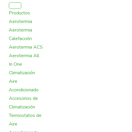
Ir
al
Productos
contenido
Aerotermia
Aerotermia
Calefacción
Aerotermia ACS
Aerotermia All
In One
Climatización
Aire
Acondicionado
Accesorios de
Climatización
Termostatos de
Aire