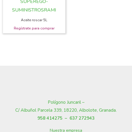
Aceite roscar 5L
Polígono Juncaril –
C/ Albuñol Parcela 339, 18220, Albolote, Granada
.
958 414275 –
637 272943
Nuestra empresa