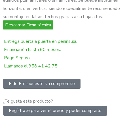
edificios plurifamiliares o unifamiliares.
Se puede instalar en
horizontal o en vertical,
siendo especialmente recomendado
su
montaje
en falsos techos gracias a su
baja altura.
Descargar Ficha técnica
Entrega puerta a puerta en península.
Financiación hasta 60 meses.
Pago Seguro
Llámanos al 958 41 42 75
Pide Presupuesto sin compromiso
¿Te gusta este producto?
Regístrate para ver el precio y poder comprarlo