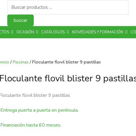
Búsqueda
de
productos
buscar
CTOS
OCASIÓN
CATÁLOGOS
NOVEDADES Y FORMACIÓN
CO
Inicio
/
Piscinas
/ Floculante flovil blister 9 pastillas
Floculante flovil blister 9 pastilla
Floculante flovil blister 9 pastillas
Entrega puerta a puerta en península.
Financiación hasta 60 meses.