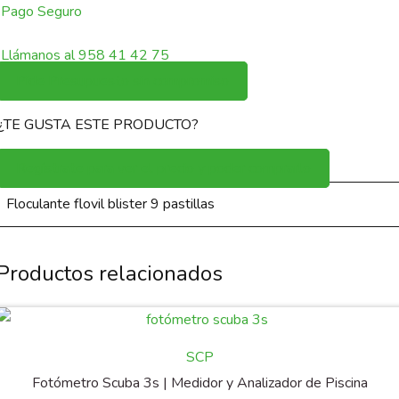
Pago Seguro
Llámanos al 958 41 42 75
Pide Presupuesto sin compromiso
¿TE GUSTA ESTE PRODUCTO?
Regístrate para ver el precio y poder comprarlo
Floculante flovil blister 9 pastillas
Productos relacionados
SCP
Fotómetro Scuba 3s | Medidor y Analizador de Piscina