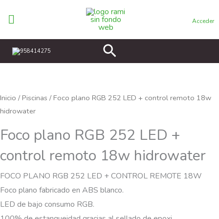
Ir
al
Acceder
contenido
Buscar
958414275
Inicio
/
Piscinas
/ Foco plano RGB 252 LED + control remoto 18w
hidrowater
Foco plano RGB 252 LED +
control remoto 18w hidrowater
FOCO PLANO RGB 252 LED + CONTROL REMOTE 18W
Foco plano fabricado en ABS blanco.
LED de bajo consumo RGB.
100% de estanqueidad gracias al sellado de epoxi.