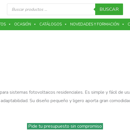
Búsqueda
de
BUSCAR
productos
TOS
OCASIÓN
CATÁLOGOS
NOVEDADES Y FORMACIÓN
C
ra sistemas fotovoltaicos residenciales. Es simple y fácil de usa
or adaptabilidad. Su diseño pequeño y ligero aporta gran comodidad
Pide tu presupuesto sin compromiso