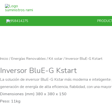
Ir
al
contenido
958414275
PRODUC
Inicio
/
Energías Renovables
/
Kit solar
/ Inversor BluE-G Kstart
Inversor BluE-G Kstart
La solución de inversor BluE-G Kstar más moderna e inteligente pa
generación de energía de alta eficiencia, fiabilidad, con una may
Dimensiones (mm) 380 x 380 x 150
Peso: 11kg