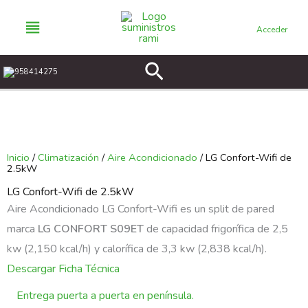
Ir
al
Acceder
contenido
Buscar
958414275
Inicio
/
Climatización
/
Aire Acondicionado
/ LG Confort-Wifi de
2.5kW
LG Confort-Wifi de 2.5kW
Aire Acondicionado LG Confort-Wifi es un split de pared
marca
LG CONFORT S09ET
de capacidad frigorífica de 2,5
kw (2,150 kcal/h) y calorífica de 3,3 kw (2,838 kcal/h).
Descargar Ficha Técnica
Entrega puerta a puerta en península.