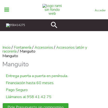
Ir
al
Acceder
contenido
Buscar
958414275
Inicio
/
Fontanería
/
Accesorios
/
Accesorios latón y
racorería
/ Manguito
Manguito
Manguito
Entrega puerta a puerta en península.
Financiación hasta 60 meses.
Pago Seguro
Llámanos al 958 41 42 75
Pide Presupuesto sin compromiso