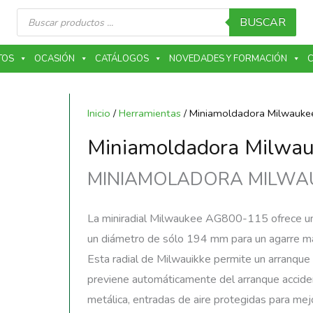
Búsqueda
de
BUSCAR
productos
TOS
OCASIÓN
CATÁLOGOS
NOVEDADES Y FORMACIÓN
C
Inicio
/
Herramientas
/ Miniamoldadora Milwauk
Miniamoldadora Milwa
MINIAMOLADORA MILWA
La miniradial Milwaukee AG800-115 ofrece un
un diámetro de sólo 194 mm para un agarre 
Esta radial de Milwauikke permite un arranque
previene automáticamente del arranque accident
metálica, entradas de aire protegidas para mejor