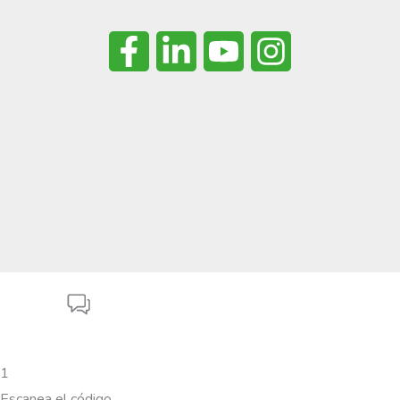
1
Escanea el código