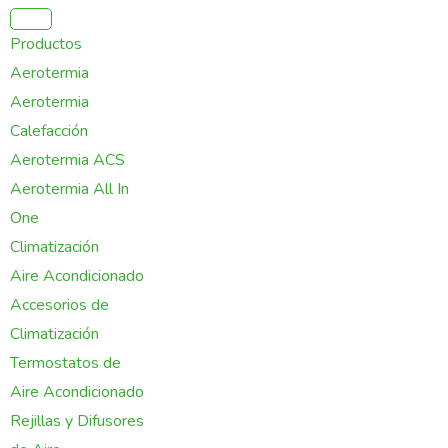
Ir
al
Productos
contenido
Aerotermia
Aerotermia
Calefacción
Aerotermia ACS
Aerotermia All In
One
Climatización
Aire Acondicionado
Accesorios de
Climatización
Termostatos de
Aire Acondicionado
Rejillas y Difusores