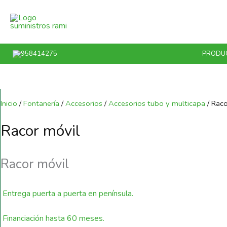
Ir
al
contenido
958414275
PRODU
Inicio
/
Fontanería
/
Accesorios
/
Accesorios tubo y multicapa
/ Raco
Racor móvil
Racor móvil
Entrega puerta a puerta en península.
Financiación hasta 60 meses.