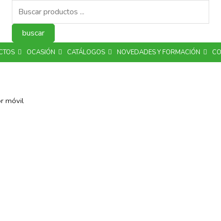
Búsqueda
de
productos
buscar
CTOS
OCASIÓN
CATÁLOGOS
NOVEDADES Y FORMACIÓN
CO
r móvil