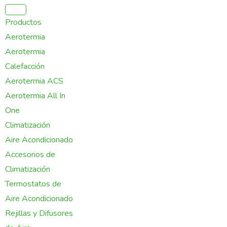
Ir
al
Productos
contenido
Aerotermia
Aerotermia
Calefacción
Aerotermia ACS
Aerotermia All In
One
Climatización
Aire Acondicionado
Accesorios de
Climatización
Termostatos de
Aire Acondicionado
Rejillas y Difusores