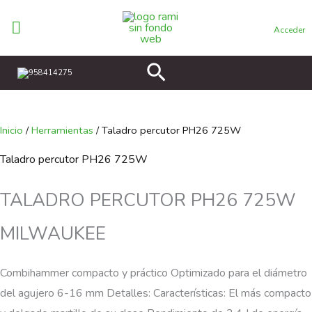
Ir
al
Acceder
contenido
Buscar
958414275
Inicio
/
Herramientas
/ Taladro percutor PH26 725W
Taladro percutor PH26 725W
TALADRO PERCUTOR PH26 725W
MILWAUKEE
Combihammer compacto y práctico Optimizado para el diámetro
del agujero 6-16 mm Detalles: Características: El más compacto