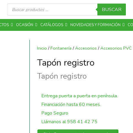
Búsqueda
de
BUSCAR
productos
CTOS
OCASIÓN
CATÁLOGOS
NOVEDADES Y FORMACIÓN
CO
Inicio
/
Fontanería
/
Accesorios
/
Accesorios PVC
Tapón registro
Tapón registro
Entrega puerta a puerta en península.
Financiación hasta 60 meses.
Pago Seguro
Llámanos al 958 41 42 75