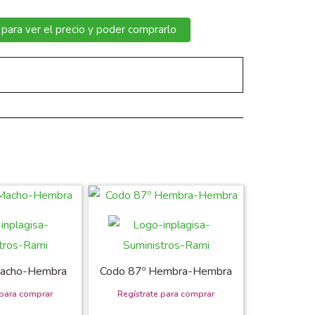
 para ver el precio y poder comprarlo
Macho-Hembra
Codo 87º Hembra-Hembra