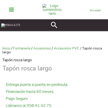
Ir
al
Acceder
contenido
Buscar
958414275
Inicio
/
Fontanería
/
Accesorios
/
Accesorios PVC
/ Tapón rosca
largo
Tapón rosca largo
Tapón rosca largo
Entrega puerta a puerta en península.
Financiación hasta 60 meses.
Pago Seguro
Llámanos al 958 41 42 75