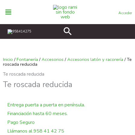
Ir
al
Acceder
contenido
Buscar
958414275
Inicio
/
Fontanería
/
Accesorios
/
Accesorios latón y racorería
/ Te
roscada reducida
Te roscada reducida
Te roscada reducida
Entrega puerta a puerta en península.
Financiación hasta 60 meses.
Pago Seguro
Llámanos al 958 41 42 75