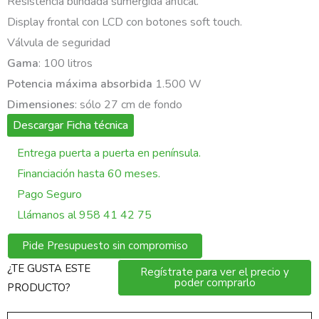
Resistencia blindada sumergida antical.
Display frontal con LCD con botones soft touch.
Válvula de seguridad
Gama
: 100 litros
Potencia máxima absorbida
1.500 W
Dimensiones
: sólo 27 cm de fondo
Descargar Ficha técnica
Entrega puerta a puerta en península.
Financiación hasta 60 meses.
Pago Seguro
Llámanos al 958 41 42 75
Pide Presupuesto sin compromiso
¿TE GUSTA ESTE
Regístrate para ver el precio y
poder comprarlo
PRODUCTO?