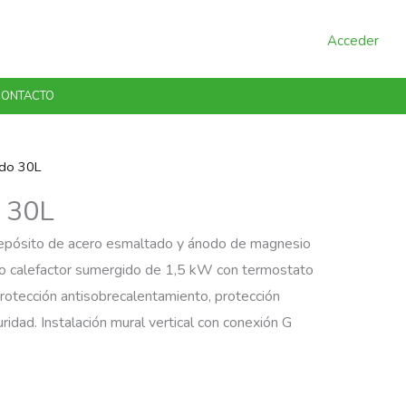
Acceder
ONTACTO
ado 30L
o 30L
n depósito de acero esmaltado y ánodo de magnesio
to calefactor sumergido de 1,5 kW con termostato
protección antisobrecalentamiento, protección
idad. Instalación mural vertical con conexión G