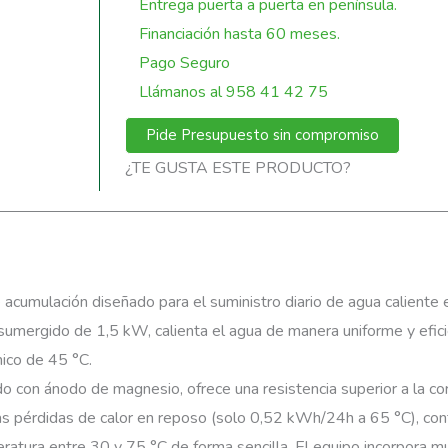
Entrega puerta a puerta en península.
Financiación hasta 60 meses.
Pago Seguro
Llámanos al 958 41 42 75
Pide Presupuesto sin compromiso
¿TE GUSTA ESTE PRODUCTO?
Regístrate
e acumulación diseñado para el suministro diario de agua calient
 sumergido de 1,5 kW, calienta el agua de manera uniforme y efi
ico de 45 °C.
o con ánodo de magnesio, ofrece una resistencia superior a la corr
s pérdidas de calor en reposo (solo 0,52 kWh/24h a 65 °C), cont
ratura entre 30 y 75 °C de forma sencilla. El equipo incorpora m