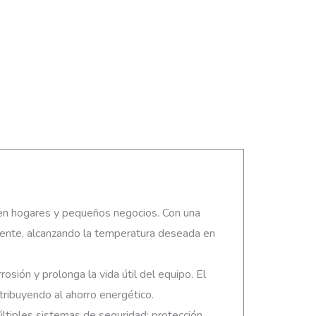
 para ver el precio y poder comprarlo
e en hogares y pequeños negocios. Con una
ciente, alcanzando la temperatura deseada en
osión y prolonga la vida útil del equipo. El
ribuyendo al ahorro energético.
últiples sistemas de seguridad: protección