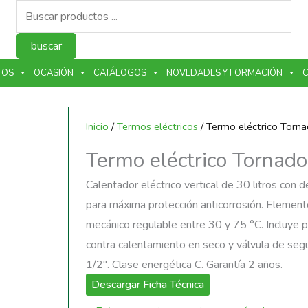
Búsqueda
de
productos
buscar
TOS
OCASIÓN
CATÁLOGOS
NOVEDADES Y FORMACIÓN
C
Inicio
/
Termos eléctricos
/ Termo eléctrico Torn
Termo eléctrico Tornad
Calentador eléctrico vertical de 30 litros co
para máxima protección anticorrosión. Elemen
mecánico regulable entre 30 y 75 °C. Incluye 
contra calentamiento en seco y válvula de segur
1/2″. Clase energética C. Garantía 2 años.
Descargar Ficha Técnica