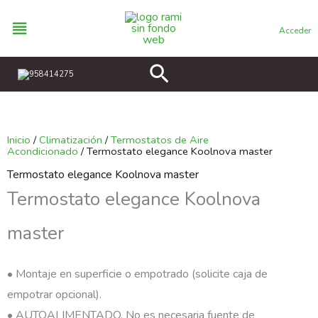
Ir
al
Acceder
contenido
Buscar
958414275
Inicio
/
Climatización
/
Termostatos de Aire
Acondicionado
/ Termostato elegance Koolnova master
Termostato elegance Koolnova master
Termostato elegance Koolnova
master
• Montaje en superficie o empotrado (solicite caja de
empotrar opcional).
• AUTOALIMENTADO. No es necesaria fuente de