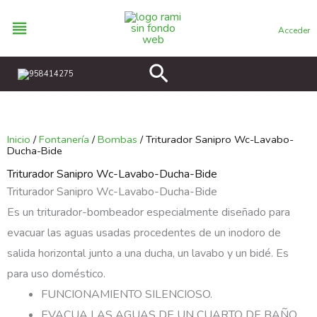
Ir
al
Acceder
contenido
Buscar
958414275
Inicio
/
Fontanería
/
Bombas
/ Triturador Sanipro Wc-Lavabo-
Ducha-Bide
Triturador Sanipro Wc-Lavabo-Ducha-Bide
Triturador Sanipro Wc-Lavabo-Ducha-Bide
Es un triturador-bombeador especialmente diseñado para
evacuar las aguas usadas procedentes de un inodoro de
salida horizontal junto a una ducha, un lavabo y un bidé. Es
para uso doméstico.
FUNCIONAMIENTO SILENCIOSO.
EVACUA LAS AGUAS DE UN CUARTO DE BAÑO