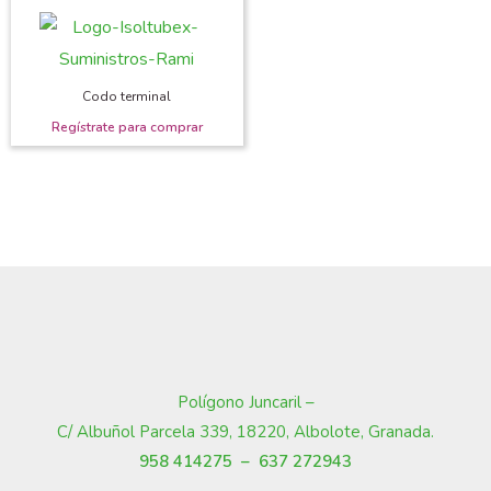
Codo terminal
Polígono Juncaril –
C/ Albuñol Parcela 339, 18220, Albolote, Granada
.
958 414275 –
637 272943