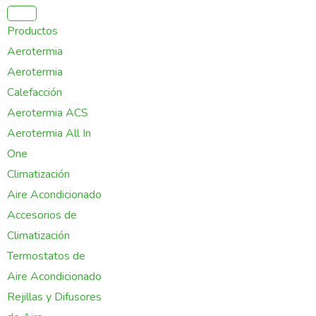
Ir
al
Productos
contenido
Aerotermia
Aerotermia
Calefacción
Aerotermia ACS
Aerotermia All In
One
Climatización
Aire Acondicionado
Accesorios de
Climatización
Termostatos de
Aire Acondicionado
Rejillas y Difusores