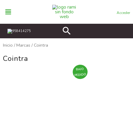
Ir
al
Acceder
contenido
Buscar
958414275
Inicio
/
Marcas
/ Cointra
Cointra