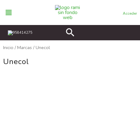
Ir
al
Acceder
contenido
Buscar
958414275
Inicio
/
Marcas
/ Unecol
Unecol