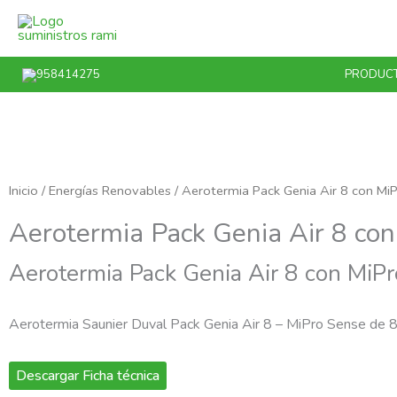
Ir
al
contenido
958414275
PRODUC
Inicio
/
Energías Renovables
/ Aerotermia Pack Genia Air 8 con Mi
Aerotermia Pack Genia Air 8 co
Aerotermia Pack Genia Air 8 con MiP
Aerotermia Saunier Duval Pack Genia Air 8 – MiPro Sense de 8.
Descargar Ficha técnica