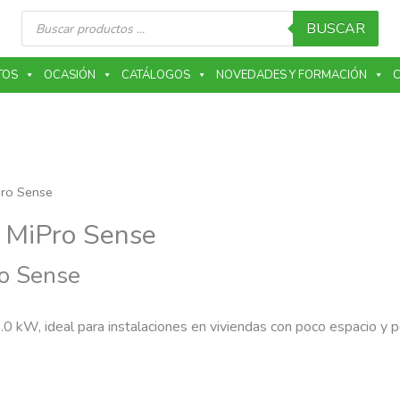
Búsqueda
de
BUSCAR
productos
TOS
OCASIÓN
CATÁLOGOS
NOVEDADES Y FORMACIÓN
C
Pro Sense
n MiPro Sense
ro Sense
0 kW, ideal para instalaciones en viviendas con poco espacio y p