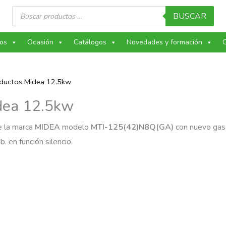
Búsqueda
de
BUSCAR
productos
os
Ocasión
Catálogos
Novedades y formación
C
nductos Midea 12.5kw
idea 12.5kw
e la marca
MIDEA
modelo
MTI-125(42)N8Q(GA)
con nuevo gas
b. en función silencio.