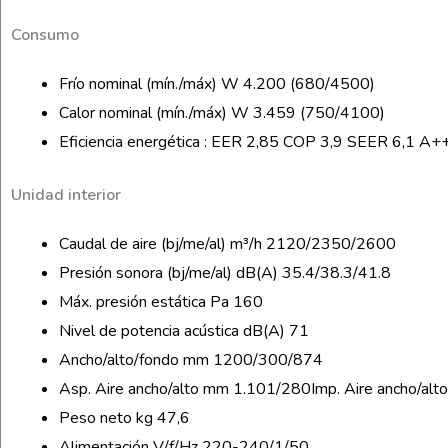
Consumo
Frío nominal (mín./máx) W 4.200 (680/4500)
Calor nominal (mín./máx) W 3.459 (750/4100)
Eficiencia energética : EER 2,85 COP 3,9 SEER 6,1 A
Unidad interior
Caudal de aire (bj/me/al) m³/h 2120/2350/2600
Presión sonora (bj/me/al) dB(A) 35.4/38.3/41.8
Máx. presión estática Pa 160
Nivel de potencia acústica dB(A) 71
Ancho/alto/fondo mm 1200/300/874
Asp. Aire ancho/alto mm 1.101/280Imp. Aire ancho/al
Peso neto kg 47,6
Alimentación V/f/Hz 220-240/1/50