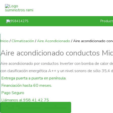
Ir
al
contenido
Product
958414275
Inicio
/
Climatización
/
Aire Acondicionado
/ Aire acondicionado co
Aire acondicionado conductos M
Aire acondicionado por conductos Inverter con bomba de calor d
con clasificación energética A++ y un nivel sonoro de sólo 35,4
d
Entrega puerta a puerta en península.
Financiación hasta 60 meses.
Pago Seguro
Llámanos al 958 41 42 75
Pide Presupuesto sin compromiso