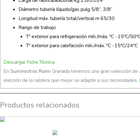
Carga de fábrica/adicional kg 2.8/0.024
Diámetro tubería líquido/gas pulg 5/8”, 3/8”
Longitud máx. tubería total/vertical m 65/30
Rango de trabajo
Tª exterior para refrigeración mín./máx. ºC -15ºC/50º
Tª exterior para calefacción mín./máx. ºC -15ºC/24ºC
Descargar Ficha Técnica
En
Suministros Rami
Granada tenemos una gran selección de Ai
elección de la caldera que mejor se adapte a sus necesidades.
Productos relacionados