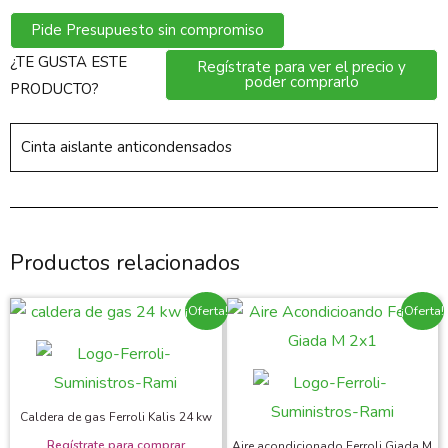
Pide Presupuesto sin compromiso
¿TE GUSTA ESTE
Regístrate para ver el precio y
poder comprarlo
PRODUCTO?
Cinta aislante anticondensados
Productos relacionados
¡Oferta!
¡Oferta!
Caldera de gas Ferroli Kalis 24 kw
Aire acondicionado Ferroli Giada M