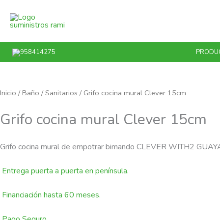
Ir
al
contenido
958414275
PRODU
Inicio
/
Baño
/
Sanitarios
/ Grifo cocina mural Clever 15cm
Grifo cocina mural Clever 15cm
Grifo cocina mural de empotrar bimando CLEVER WITH2 GU
Entrega puerta a puerta en península.
Financiación hasta 60 meses.
Pago Seguro