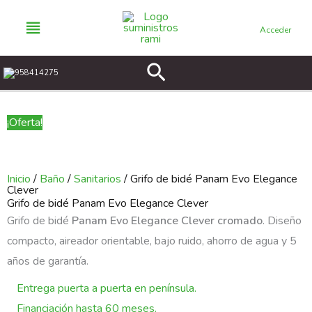
Ir
al
Acceder
contenido
Buscar
958414275
¡Oferta!
Inicio
/
Baño
/
Sanitarios
/ Grifo de bidé Panam Evo Elegance
Clever
Grifo de bidé Panam Evo Elegance Clever
Grifo de bidé
Panam Evo Elegance Clever cromado
. Diseño
compacto, aireador orientable, bajo ruido, ahorro de agua y 5
años de garantía.
Entrega puerta a puerta en península.
Financiación hasta 60 meses.