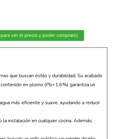
 para ver el precio y poder comprarlo
nas que buscan estilo y durabilidad. Su acabado
jo contenido en plomo (Pb<1,6%) garantiza un
e agua más eficiente y suave, ayudando a reducir
 la instalación en cualquier cocina. Además,
 buscan un grifo práctico sin perder diseño.