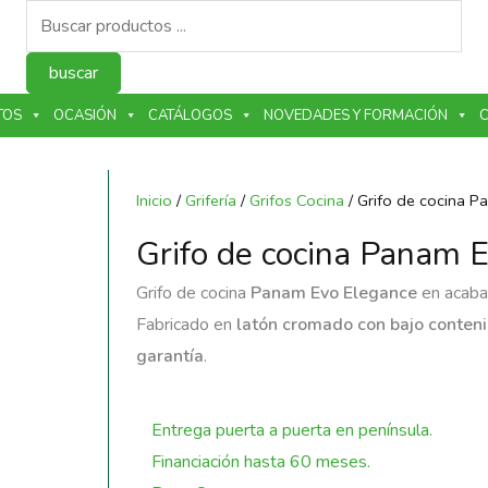
Búsqueda
de
productos
buscar
TOS
OCASIÓN
CATÁLOGOS
NOVEDADES Y FORMACIÓN
C
Inicio
/
Grifería
/
Grifos Cocina
/ Grifo de cocina 
Grifo de cocina Panam 
Grifo de cocina
Panam Evo Elegance
en acabad
Fabricado en
latón cromado con bajo conten
garantía
.
Entrega puerta a puerta en península.
Financiación hasta 60 meses.