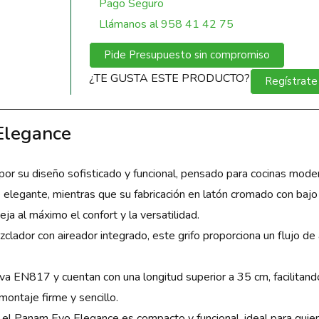
Pago Seguro
Llámanos al 958 41 42 75
Pide Presupuesto sin compromiso
¿TE GUSTA ESTE PRODUCTO?
Regístrate
Elegance
or su diseño sofisticado y funcional, pensado para cocinas moder
ue elegante, mientras que su fabricación en latón cromado con ba
ja al máximo el confort y la versatilidad.
zclador con aireador integrado, este grifo proporciona un flujo d
a EN817 y cuentan con una longitud superior a 35 cm, facilitando
 montaje firme y sencillo.
 Panam Evo Elegance es compacto y funcional, ideal para quienes