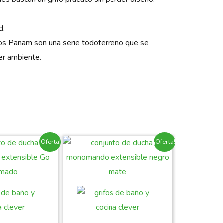
d.
fos Panam son una serie todoterreno que se
er ambiente.
¡Oferta!
¡Oferta!