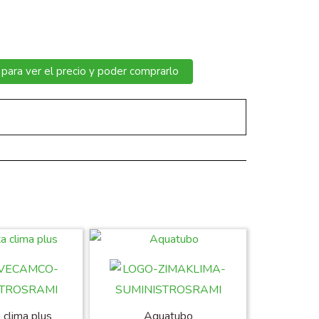
 para ver el precio y poder comprarlo
 clima plus
Aquatubo