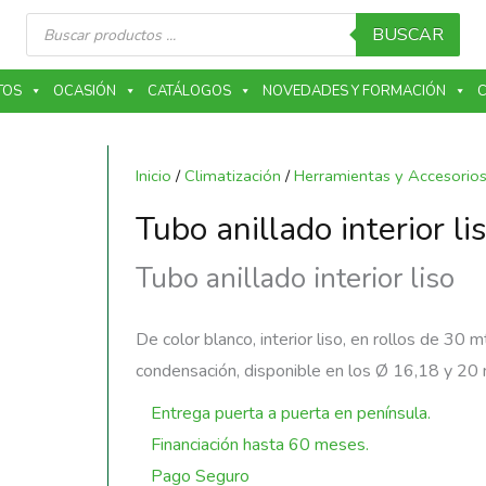
Búsqueda
de
BUSCAR
productos
TOS
OCASIÓN
CATÁLOGOS
NOVEDADES Y FORMACIÓN
C
Inicio
/
Climatización
/
Herramientas y Accesorio
Tubo anillado interior li
Tubo anillado interior liso
De color blanco, interior liso, en rollos de 30 m
condensación, disponible en los Ø 16,18 y 20
Entrega puerta a puerta en península.
Financiación hasta 60 meses.
Pago Seguro